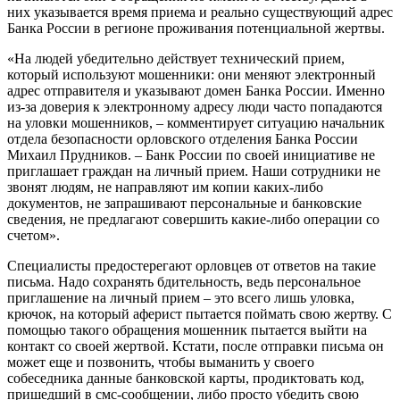
них указывается время приема и реально существующий адрес
Банка России в регионе проживания потенциальной жертвы.
«На людей убедительно действует технический прием,
который используют мошенники: они меняют электронный
адрес отправителя и указывают домен Банка России. Именно
из-за доверия к электронному адресу люди часто попадаются
на уловки мошенников, – комментирует ситуацию начальник
отдела безопасности орловского отделения Банка России
Михаил Прудников. – Банк России по своей инициативе не
приглашает граждан на личный прием. Наши сотрудники не
звонят людям, не направляют им копии каких-либо
документов, не запрашивают персональные и банковские
сведения, не предлагают совершить какие-либо операции со
счетом».
Специалисты предостерегают орловцев от ответов на такие
письма. Надо сохранять бдительность, ведь персональное
приглашение на личный прием – это всего лишь уловка,
крючок, на который аферист пытается поймать свою жертву. С
помощью такого обращения мошенник пытается выйти на
контакт со своей жертвой. Кстати, после отправки письма он
может еще и позвонить, чтобы выманить у своего
собеседника данные банковской карты, продиктовать код,
пришедший в смс-сообщении, либо просто убедить свою