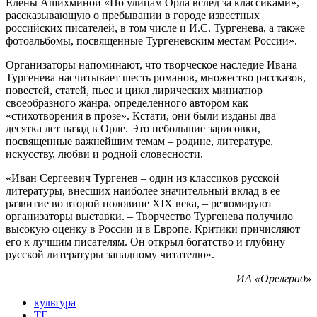
Елены Ашихминой «По улицам Орла вслед за классиками»,
рассказывающую о пребывании в городе известных
российских писателей, в том числе и И.С. Тургенева, а также
фотоальбомы, посвященные Тургеневским местам России».
Организаторы напоминают, что творческое наследие Ивана
Тургенева насчитывает шесть романов, множество рассказов,
повестей, статей, пьес и цикл лирических миниатюр
своеобразного жанра, определенного автором как
«стихотворения в прозе». Кстати, они были изданы два
десятка лет назад в Орле. Это небольшие зарисовки,
посвященные важнейшим темам – родине, литературе,
искусству, любви и родной словесности.
«Иван Сергеевич Тургенев – один из классиков русской
литературы, внесших наиболее значительный вклад в ее
развитие во второй половине XIX века, – резюмируют
организаторы выставки. – Творчество Тургенева получило
высокую оценку в России и в Европе. Критики причисляют
его к лучшим писателям. Он открыл богатство и глубину
русской литературы западному читателю».
ИА «Орелград»
культура
ТГ