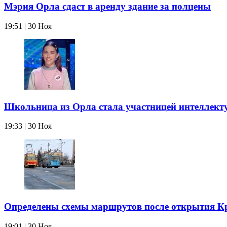
Мэрия Орла сдаст в аренду здание за полцены
19:51 | 30 Ноя
Школьница из Орла стала участницей интеллект
19:33 | 30 Ноя
Определены схемы маршрутов после открытия Кр
19:01 | 30 Ноя