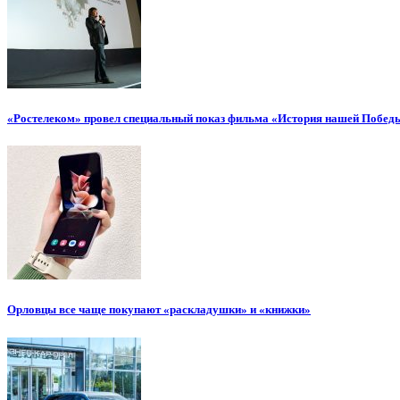
«Ростелеком» провел специальный показ фильма «История нашей Побед
Орловцы все чаще покупают «раскладушки» и «книжки»