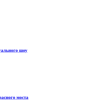
уального шоу
асного моста