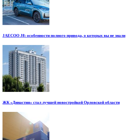
JAECOO J8: особенности полного привода, о которых вы не знали
ЖК «Династия» стал лучшей новостройкой Орловской области