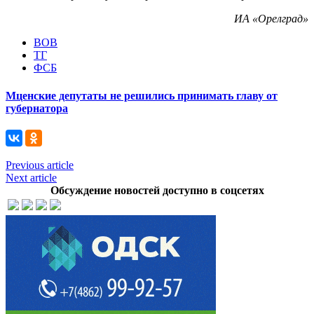
ИА «Орелград»
ВОВ
ТГ
ФСБ
Мценские депутаты не решились принимать главу от
губернатора
Previous article
Next article
Обсуждение новостей доступно в соцсетях