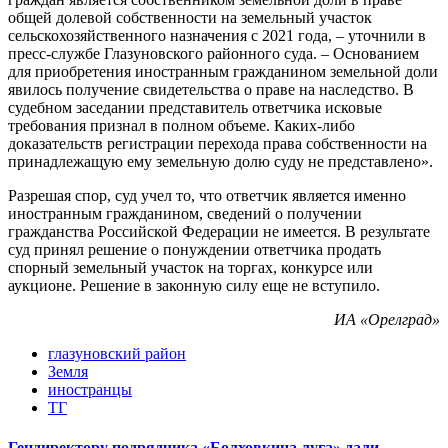
общей долевой собственности на земельный участок
сельскохозяйственного назначения с 2021 года, – уточнили в
пресс-службе Глазуновского районного суда. – Основанием
для приобретения иностранным гражданином земельной доли
явилось получение свидетельства о праве на наследство. В
судебном заседании представитель ответчика исковые
требования признал в полном объеме. Каких-либо
доказательств регистрации перехода права собственности на
принадлежащую ему земельную долю суду не представлено».
Разрешая спор, суд учел то, что ответчик является именно
иностранным гражданином, сведений о получении
гражданства Российской Федерации не имеется. В результате
суд принял решение о понуждении ответчика продать
спорный земельный участок на торгах, конкурсе или
аукционе. Решение в законную силу еще не вступило.
ИА «Орелград»
глазуновский район
Земля
иностранцы
ТГ
Гендиректору подрядчика «Болховкина луга» дали