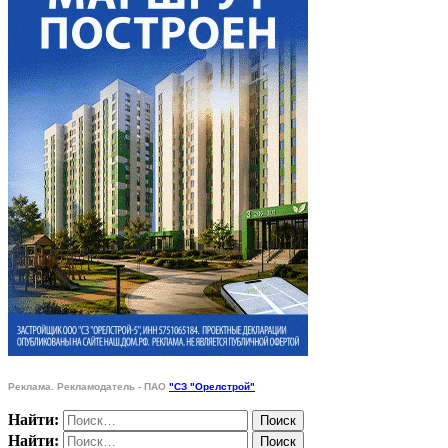
Реклама. Рекламодатель - ПАО
"СЗ "Орелстрой"
Найти:
Найти: