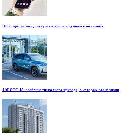
Орловцы все чаще покупают «раскладушки» и «книжки»
JAECOO J8: особенности полного привода, о которых вы не знали