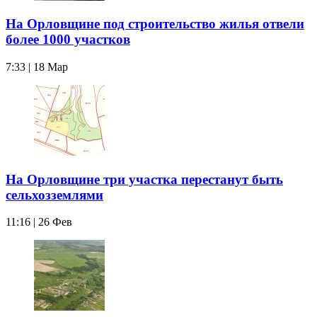
На Орловщине под строительство жилья отвели
более 1000 участков
7:33 | 18 Мар
На Орловщине три участка перестанут быть
сельхозземлями
11:16 | 26 Фев