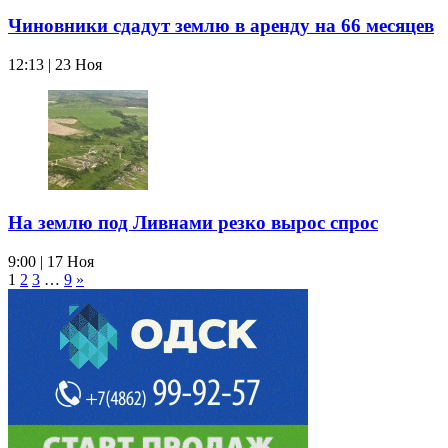
Чиновники сдадут землю в аренду на 66 месяцев
12:13 | 23 Ноя
На землю под Ливнами резко вырос спрос
9:00 | 17 Ноя
1
2
3
…
9
»