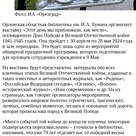
Фото: ИА «Орелград»
Орловская областная библиотека им. И.А. Бунина организует
выставку «Этот день мы приближали, как могли»,
посвященную Дню Победы в Великой Отечественной войне
1941-1945 годов. Она пройдет с 30 апреля по 28 мая 2024 года
в зале периодики. Это будет лишь одно из мероприятий
обширной праздничной программы, которую подготовили
для орловцев сотрудники учреждения к 9 Мая.
На выставке будут представлены материалы обо всех
ключевых этапах Великой Отечественной войны, изданные в
таких известных и авторитетных журналах, как «Родина»,
«Российская Федерация сегодня», «Огонек», «Военно-
исторический журнал», «Наш современник» и др. На их
страницах, как говорят организаторы мероприятия,
развернулось широкое полотно героических, трагических,
личных, семейных моментов, легших в основание той дороги,
которая привела наш народ к Великой Победе.
«Много событий той войны до конца не изучены, некоторые
подвергаются переосмыслению – уточнили в библиотеке,
напомнив, что уже 79 лет отделяет нас от победной весны