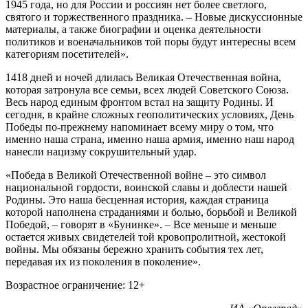
1945 года, но для России и россиян нет более светлого,
святого и торжественного праздника. – Новые дискуссионные
материалы, а также биографии и оценка деятельности
политиков и военачальников той поры будут интересны всем
категориям посетителей».
1418 дней и ночей длилась Великая Отечественная война,
которая затронула все семьи, всех людей Советского Союза.
Весь народ единым фронтом встал на защиту Родины. И
сегодня, в крайне сложных геополитических условиях, День
Победы по-прежнему напоминает всему миру о том, что
именно наша страна, именно наша армия, именно наш народ
нанесли нацизму сокрушительный удар.
«Победа в Великой Отечественной войне – это символ
национальной гордости, воинской славы и доблести нашей
Родины. Это наша бесценная история, каждая страница
которой наполнена страданиями и болью, борьбой и Великой
Победой, – говорят в «Бунинке». – Все меньше и меньше
остается живых свидетелей той кровопролитной, жестокой
войны. Мы обязаны бережно хранить события тех лет,
передавая их из поколения в поколение».
Возрастное ограничение: 12+