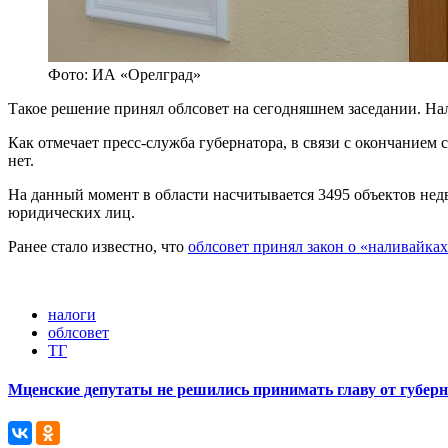
Фото: ИА «Орелград»
Такое решение принял облсовет на сегодняшнем заседании. Нал
Как отмечает пресс-служба губернатора, в связи с окончанием
нет.
На данный момент в области насчитывается 3495 объектов нед
юридических лиц.
Ранее стало известно, что
облсовет принял закон о «наливайка
налоги
облсовет
ТГ
Мценские депутаты не решились принимать главу от губер