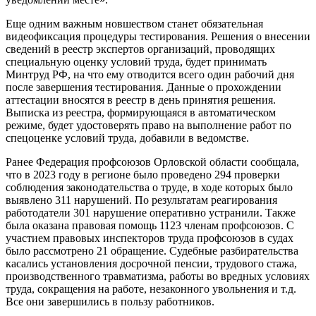
Еще одним важным новшеством станет обязательная
видеофиксация процедуры тестирования. Решения о внесении
сведений в реестр экспертов организаций, проводящих
специальную оценку условий труда, будет принимать
Минтруд РФ, на что ему отводится всего один рабочий дня
после завершения тестирования. Данные о прохождении
аттестации вносятся в реестр в день принятия решения.
Выписка из реестра, формирующаяся в автоматическом
режиме, будет удостоверять право на выполнение работ по
спецоценке условий труда, добавили в ведомстве.
Ранее Федерация профсоюзов Орловской области сообщала,
что в 2023 году в регионе было проведено 294 проверки
соблюдения законодательства о труде, в ходе которых было
выявлено 311 нарушений. По результатам реагирования
работодатели 301 нарушение оперативно устранили. Также
была оказана правовая помощь 1123 членам профсоюзов. С
участием правовых инспекторов труда профсоюзов в судах
было рассмотрено 21 обращение. Судебные разбирательства
касались установления досрочной пенсии, трудового стажа,
производственного травматизма, работы во вредных условиях
труда, сокращения на работе, незаконного увольнения и т.д.
Все они завершились в пользу работников.