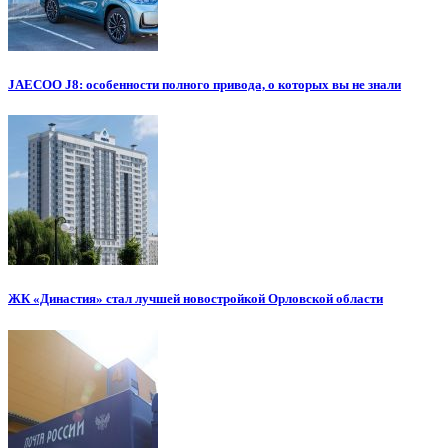
JAECOO J8: особенности полного привода, о которых вы не знали
ЖК «Династия» стал лучшей новостройкой Орловской области