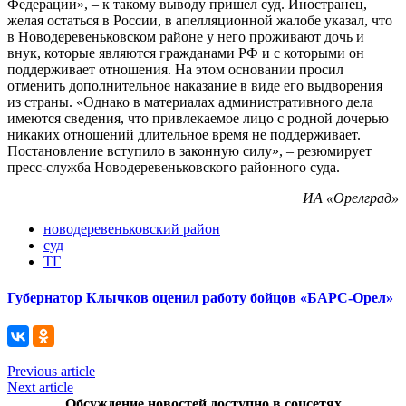
Федерации», – к такому выводу пришел суд. Иностранец,
желая остаться в России, в апелляционной жалобе указал, что
в Новодеревеньковском районе у него проживают дочь и
внук, которые являются гражданами РФ и с которыми он
поддерживает отношения. На этом основании просил
отменить дополнительное наказание в виде его выдворения
из страны. «Однако в материалах административного дела
имеются сведения, что привлекаемое лицо с родной дочерью
никаких отношений длительное время не поддерживает.
Постановление вступило в законную силу», – резюмирует
пресс-служба Новодеревеньковского районного суда.
ИА «Орелград»
новодеревеньковский район
суд
ТГ
Губернатор Клычков оценил работу бойцов «БАРС-Орел»
Previous article
Next article
Обсуждение новостей доступно в соцсетях