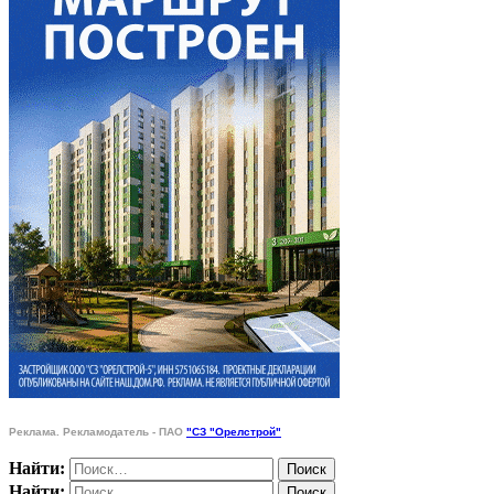
Реклама. Рекламодатель - ПАО
"СЗ "Орелстрой"
Найти:
Найти: