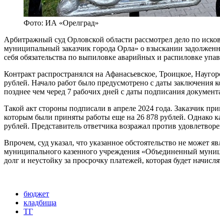
Фото: ИА «Орелград»
Арбитражный суд Орловской области рассмотрел дело по ис
муниципальный заказчик города Орла» о взыскании задолженн
себя обязательства по выпиловке аварийных и распиловке упа
Контракт распространялся на Афанасьевское, Троицкое, Наугор
рублей. Начало работ было предусмотрено с даты заключения ко
позднее чем черед 7 рабочих дней с даты подписания документ
Такой акт стороны подписали в апреле 2024 года. Заказчик пр
которым были приняты работы еще на 26 878 рублей. Однако ка
рублей. Представитель ответчика возражал против удовлетвор
Впрочем, суд указал, что указанное обстоятельство не может я
муниципального казенного учреждения «Объединенный муницип
долг и неустойку за просрочку платежей, которая будет начисл
бюджет
кладбища
ТГ