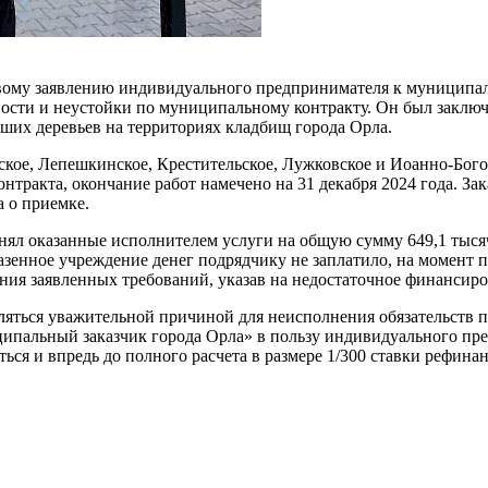
ковому заявлению индивидуального предпринимателя к муницип
ости и неустойки по муниципальному контракту. Он был заключ
вших деревьев на территориях кладбищ города Орла.
ское, Лепешкинское, Крестительское, Лужковское и Иоанно-Бого
нтракта, окончание работ намечено на 31 декабря 2024 года. Зак
а о приемке.
инял оказанные исполнителем услуги на общую сумму 649,1 тысяч
зенное учреждение денег подрядчику не заплатило, на момент по
ения заявленных требований, указав на недостаточное финансир
вляться уважительной причиной для неисполнения обязательств п
альный заказчик города Орла» в пользу индивидуального пред
яться и впредь до полного расчета в размере 1/300 ставки рефин