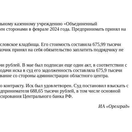
альному казенному учреждению «Объединенный
ен сторонами в феврале 2024 года. Предпринимать принял на
словское кладбища. Его стоимость составила 675,99 тысячи
азчик принял на себя обязательство заплатить подрядчику не
и рублей. В мае был подписан еще один акт, в соответствии с
дачи иска в суд его задолженность составляла 675,9 тысячи
ование со стороны администрации областного центра.
о контракту. Иск был удовлетворен. Суд постановил взыскать с
принимателя 688,65 тысячи рублей, в том числе основной
ансирования Центрального банка РФ.
ИА «Орелград»