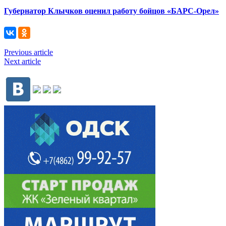
Губернатор Клычков оценил работу бойцов «БАРС-Орел»
Previous article
Next article