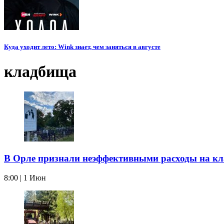
Куда уходит лето: Wink знает, чем заняться в августе
кладбища
В Орле признали неэффективными расходы на к
8:00 | 1 Июн