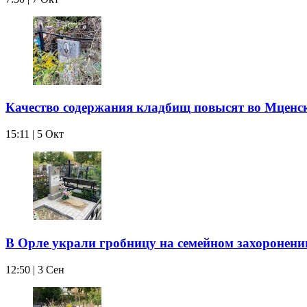
Качество содержания кладбищ повысят во Мценс
15:11 | 5 Окт
В Орле украли гробницу на семейном захоронени
12:50 | 3 Сен