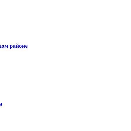
ком районе
и