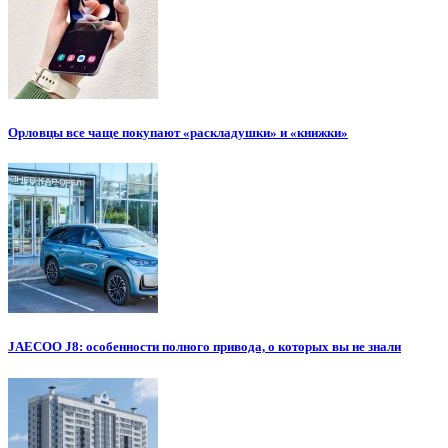
Орловцы все чаще покупают «раскладушки» и «книжки»
JAECOO J8: особенности полного привода, о которых вы не знали