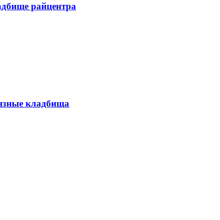
адбище райцентра
язные кладбища