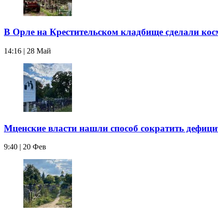
В Орле на Крестительском кладбище сделали кос
14:16 | 28 Май
Мценские власти нашли способ сократить дефици
9:40 | 20 Фев