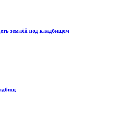
еть землёй под кладбищем
ладбищ