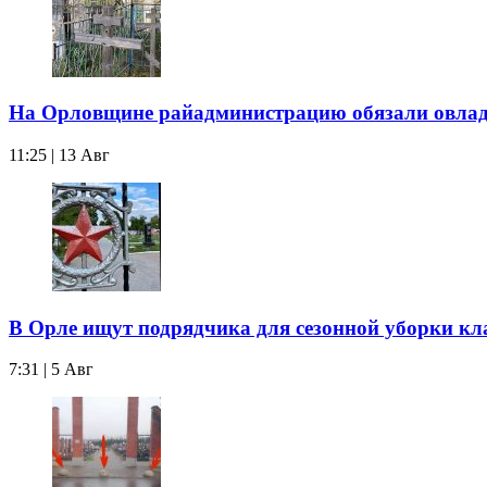
На Орловщине райадминистрацию обязали овлад
11:25 | 13 Авг
В Орле ищут подрядчика для сезонной уборки к
7:31 | 5 Авг