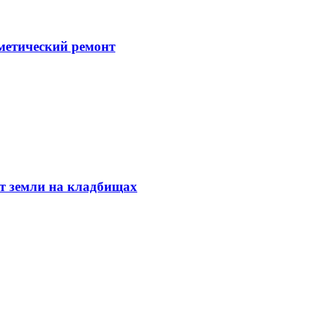
метический ремонт
т земли на кладбищах