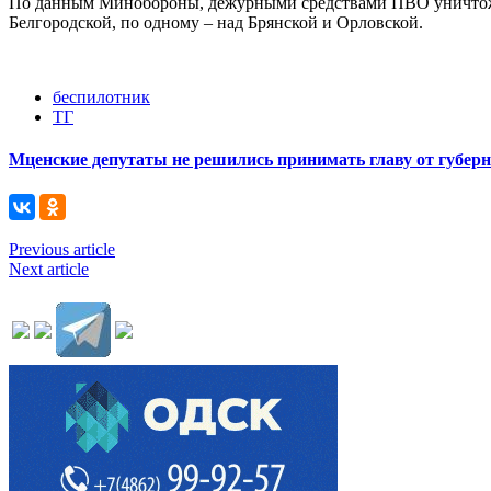
По данным Минобороны, дежурными средствами ПВО уничтожены
Белгородской, по одному – над Брянской и Орловской.
беспилотник
ТГ
Мценские депутаты не решились принимать главу от губер
Previous article
Next article