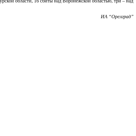
кой области, 16 сбиты над Воронежской областью, три – над
ИА “Орелград”