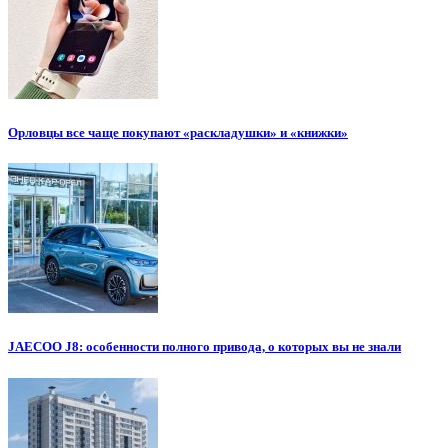
Орловцы все чаще покупают «раскладушки» и «книжки»
JAECOO J8: особенности полного привода, о которых вы не знали