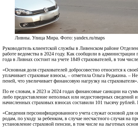
Ливны. Улица Мира. Фото: yandex.ru/maps
Руководитель клиентской службы в Ливенском районе Отделен
работе ведомства в 2024 году. Как сообщили в администрации г
года в Ливнах состоит на учете 1849 страхователей, в том чи
«Основная доля страхователей добросовестно относится к свое
уплачивает страховые взносы, – отметила Ольга Редькина. – Н
пеней, что увеличивает финансовую нагрузку на страхователя»
По ее словам, в 2023 и 2024 годах финансовые санкции на сум
либо предоставление неполных или недостоверных сведений и
начисленных страховых взносах составили 101 тысячу рублей
«Сведения персонифицированного учета служат основой для оп
родам, по уходу за ребенком, в случае несчастного случая на 
установление страховой пенсии, в том числе на льготных осно