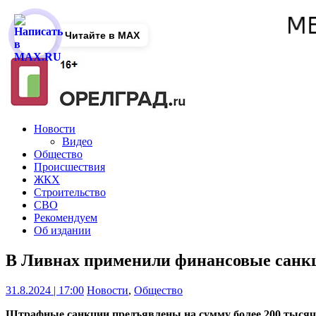
Читайте в MAX
Новости
Видео
Общество
Происшествия
ЖКХ
Строительство
СВО
Рекомендуем
Об издании
В Ливнах применили финансовые санкц
31.8.2024 | 17:00
Новости
,
Общество
Штрафные санкции предъявлены на сумму более 200 тысяч