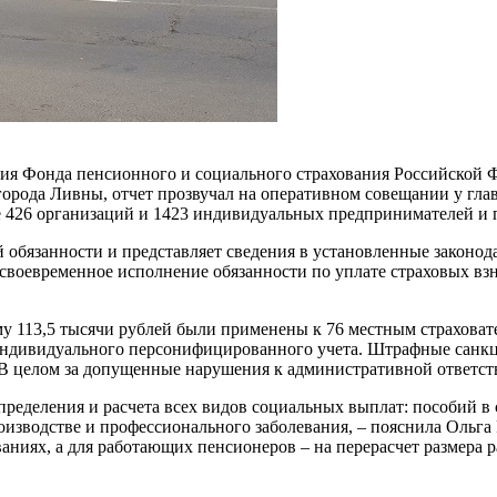
ия Фонда пенсионного и социального страхования Российской Ф
орода Ливны, отчет прозвучал на оперативном совещании у главы
сле 426 организаций и 1423 индивидуальных предпринимателей и
й обязанности и представляет сведения в установленные законод
есвоевременное исполнение обязанности по уплате страховых вз
.
му 113,5 тысячи рублей были применены к 76 местным страховат
ндивидуального персонифицированного учета. Штрафные санкци
. В целом за допущенные нарушения к административной ответс
ределения и расчета всех видов социальных выплат: пособий в 
производстве и профессионального заболевания, – пояснила Ольг
ваниях, а для работающих пенсионеров – на перерасчет размера 