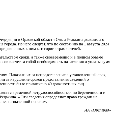
едерации в Орловской области Ольга Редькина доложила о
 города. Из него следует, что по состоянию на 1 августа 2024
 приравненных к ним категории страхователей.
ательством сроки, а также своевременно и в полном объеме
носов влечет за собой необходимость начисления и уплаты сумм
елям. Наказали их за непредставление в установленный срок,
и за нарушение сроков представления сведений о
твенности было привлечено 49 должностных лиц.
связи с временной нетрудоспособностью, по беременности и
а Редькина. – Эти сведения определяют право граждан на
ранее назначенной пенсии».
ИА «Орелград»