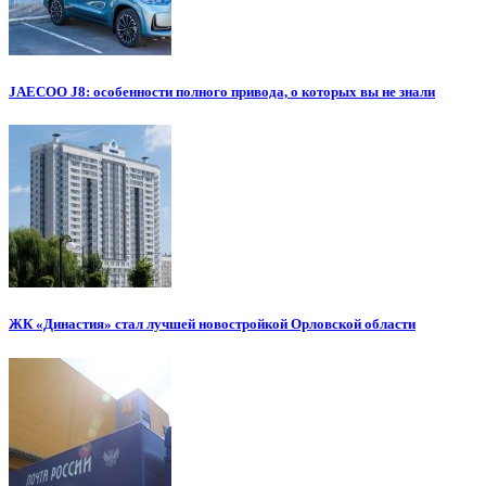
JAECOO J8: особенности полного привода, о которых вы не знали
ЖК «Династия» стал лучшей новостройкой Орловской области