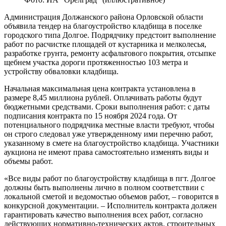
Администрация Должанского района Орловской области
объявила тендер на благоустройство кладбища в поселке
городского типа Долгое. Подрядчику предстоит выполнение
работ по расчистке площадей от кустарника и мелколесья,
разработке грунта, ремонту асфальтового покрытия, отсыпке
щебнем участка дороги протяженностью 103 метра и
устройству обваловки кладбища.
Начальная максимальная цена контракта установлена в
размере 8,45 миллиона рублей. Оплачивать работы будут
бюджетными средствами. Сроки выполнения работ: с даты
подписания контракта по 15 ноября 2024 года. От
потенциального подрядчика местные власти требуют, чтобы
он строго следовал уже утвержденному ими перечню работ,
указанному в смете на благоустройство кладбища. Участники
аукциона не имеют права самостоятельно изменять виды и
объемы работ.
«Все виды работ по благоустройству кладбища в пгт. Долгое
должны быть выполнены лично в полном соответствии с
локальной сметой и ведомостью объемов работ, – говорится в
конкурсной документации. – Исполнитель контракта должен
гарантировать качество выполнения всех работ, согласно
действующих нормативно-технических актов, строительных