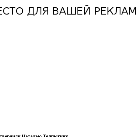
утвердили Наталью Толпыгину.