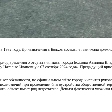
в 1982 году. До назначения в Болхов восемь лет занимала долж
 период временного отсутствия главы города Болхова Авилова В
у Наталью Ивановну с 07 октября 2024 года». Предыдущий врио 
.
яет обязанности, но официальном сайте города числится руково
олномочий при проведении благоустройства общественной терр
что объект имеет ряд недостатков. Деньги фактически уложили в