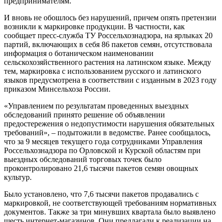
предпринимателям.
И вновь не обошлось без нарушений, причем опять претензии
возникли к маркировке продукции. В частности, как
сообщает пресс-служба ТУ Россельхознадзора, на ярлыках 20
партий, включающих в себя 86 пакетов семян, отсутствовала
информация о ботаническом наименовании
сельскохозяйственного растения на латинском языке. Между
тем, маркировка с использованием русского и латинского
языков предусмотрена в соответствии с изданным в 2023 году
приказом Минсельхоза России.
«Управлением по результатам проведенных выездных
обследований принято решение об объявлении
предостережения о недопустимости нарушения обязательных
требований», – подытожили в ведомстве. Ранее сообщалось,
что за 9 месяцев текущего года сотрудниками Управления
Россельхознадзора по Орловской и Курской областям при
выездных обследований торговых точек было
проконтролировано 21,6 тысячи пакетов семян овощных
культур.
Было установлено, что 7,6 тысячи пакетов продавались с
маркировкой, не соответствующей требованиям нормативных
документов. Также за три минувших квартала было выявлено
шесть интернет-магазинов. Они предлагали к реализации на