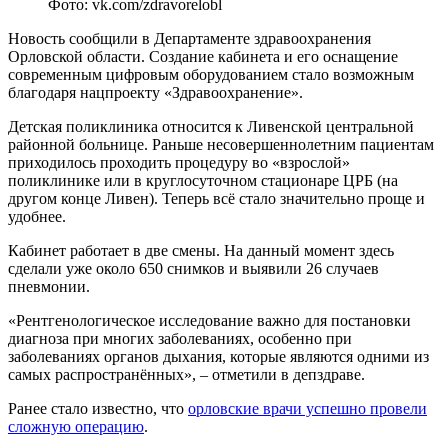
Фото: vk.com/zdravorelobl
Новость сообщили в Департаменте здравоохранения
Орловской области. Создание кабинета и его оснащение
современным цифровым оборудованием стало возможным
благодаря нацпроекту «Здравоохранение».
Детская поликлиника относится к Ливенской центральной
районной больнице. Раньше несовершеннолетним пациентам
приходилось проходить процедуру во «взрослой»
поликлинике или в круглосуточном стационаре ЦРБ (на
другом конце Ливен). Теперь всё стало значительно проще и
удобнее.
Кабинет работает в две смены. На данный момент здесь
сделали уже около 650 снимков и выявили 26 случаев
пневмонии.
«Рентгенологическое исследование важно для постановки
диагноза при многих заболеваниях, особенно при
заболеваниях органов дыхания, которые являются одними из
самых распространённых», – отметили в депздраве.
Ранее стало известно, что
орловские врачи успешно провели
сложную операцию
.