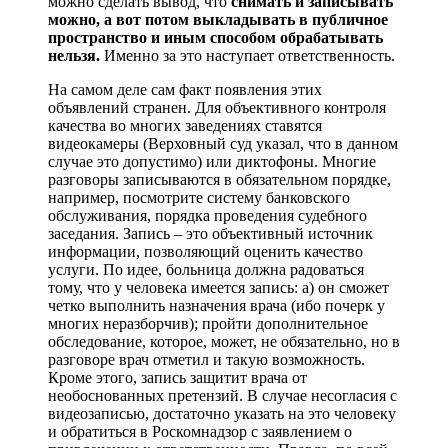
можно сделать вывод, что
снимать и записывать
можно, а вот потом выкладывать в публичное
пространство и иным способом обрабатывать
нельзя.
Именно за это наступает ответственность.
На самом деле сам факт появления этих
объявлений странен. Для объективного контроля
качества во многих заведениях ставятся
видеокамеры (Верховный суд указал, что в данном
случае это допустимо) или диктофоны. Многие
разговоры записываются в обязательном порядке,
например, посмотрите систему банковского
обслуживания, порядка проведения судебного
заседания. Запись – это объективный источник
информации, позволяющий оценить качество
услуги. По идее, больница должна радоваться
тому, что у человека имеется запись: а) он сможет
четко выполнить назначения врача (ибо почерк у
многих неразборчив); пройти дополнительное
обследование, которое, может, не обязательно, но в
разговоре врач отметил и такую возможность.
Кроме этого, запись защитит врача от
необоснованных претензий. В случае несогласия с
видеозаписью, достаточно указать на это человеку
и обратиться в Роскомнадзор с заявлением о