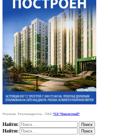
Реклама. Рекламодатель - ПАО
"СЗ "Орелстрой"
Найти:
Найти: