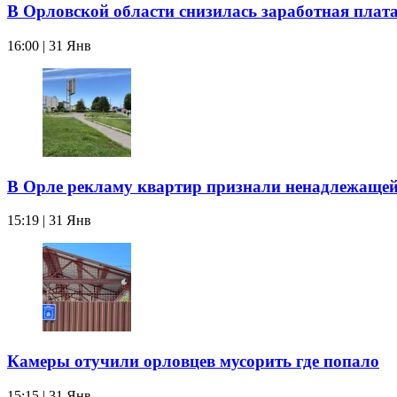
В Орловской области снизилась заработная плат
16:00 | 31 Янв
В Орле рекламу квартир признали ненадлежаще
15:19 | 31 Янв
Камеры отучили орловцев мусорить где попало
15:15 | 31 Янв