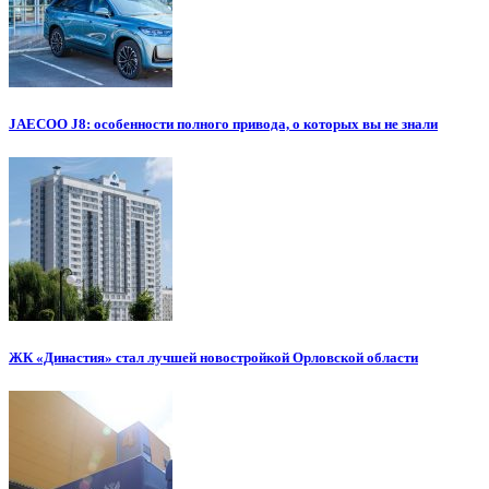
JAECOO J8: особенности полного привода, о которых вы не знали
ЖК «Династия» стал лучшей новостройкой Орловской области