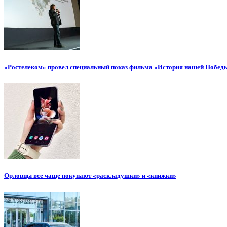
«Ростелеком» провел специальный показ фильма «История нашей Побед
Орловцы все чаще покупают «раскладушки» и «книжки»