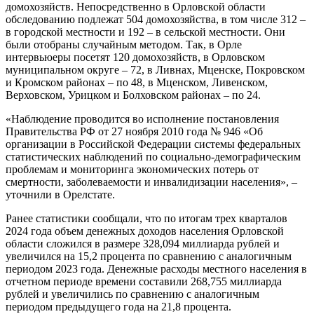
домохозяйств. Непосредственно в Орловской области
обследованию подлежат 504 домохозяйства, в том числе 312 –
в городской местности и 192 – в сельской местности. Они
были отобраны случайным методом. Так, в Орле
интервьюеры посетят 120 домохозяйств, в Орловском
муниципальном округе – 72, в Ливнах, Мценске, Покровском
и Кромском районах – по 48, в Мценском, Ливенском,
Верховском, Урицком и Болховском районах – по 24.
«Наблюдение проводится во исполнение постановления
Правительства РФ от 27 ноября 2010 года № 946 «Об
организации в Российской Федерации системы федеральных
статистических наблюдений по социально-демографическим
проблемам и мониторинга экономических потерь от
смертности, заболеваемости и инвалидизации населения», –
уточнили в Орелстате.
Ранее статистики сообщали, что по итогам трех кварталов
2024 года объем денежных доходов населения Орловской
области сложился в размере 328,094 миллиарда рублей и
увеличился на 15,2 процента по сравнению с аналогичным
периодом 2023 года. Денежные расходы местного населения в
отчетном периоде времени составили 268,755 миллиарда
рублей и увеличились по сравнению с аналогичным
периодом предыдущего года на 21,8 процента.