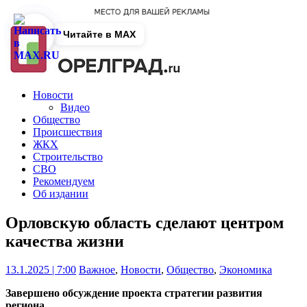
Читайте в MAX
Новости
Видео
Общество
Происшествия
ЖКХ
Строительство
СВО
Рекомендуем
Об издании
Орловскую область сделают центром
качества жизни
13.1.2025 | 7:00
Важное
,
Новости
,
Общество
,
Экономика
Завершено обсуждение проекта стратегии развития
региона.