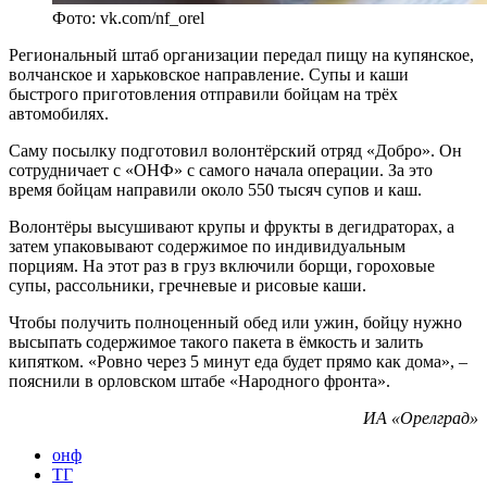
Фото: vk.com/nf_orel
Региональный штаб организации передал пищу на купянское,
волчанское и харьковское направление. Супы и каши
быстрого приготовления отправили бойцам на трёх
автомобилях.
Саму посылку подготовил волонтёрский отряд «Добро». Он
сотрудничает с «ОНФ» с самого начала операции. За это
время бойцам направили около 550 тысяч супов и каш.
Волонтёры высушивают крупы и фрукты в дегидраторах, а
затем упаковывают содержимое по индивидуальным
порциям. На этот раз в груз включили борщи, гороховые
супы, рассольники, гречневые и рисовые каши.
Чтобы получить полноценный обед или ужин, бойцу нужно
высыпать содержимое такого пакета в ёмкость и залить
кипятком. «Ровно через 5 минут еда будет прямо как дома», –
пояснили в орловском штабе «Народного фронта».
ИА «Орелград»
онф
ТГ