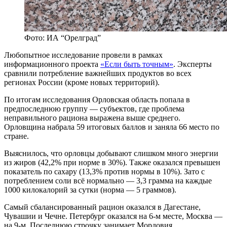
Фото: ИА “Орелград”
Любопытное исследование провели в рамках
информационного проекта
«Если быть точным»
. Эксперты
сравнили потребление важнейших продуктов во всех
регионах России (кроме новых территорий).
По итогам исследования Орловская область попала в
предпоследнюю группу — субъектов, где проблема
неправильного рациона выражена выше среднего.
Орловщина набрала 59 итоговых баллов и заняла 66 место по
стране.
Выяснилось, что орловцы добывают слишком много энергии
из жиров (42,2% при норме в 30%). Также оказался превышен
показатель по сахару (13,3% против нормы в 10%). Зато с
потреблением соли всё нормально — 3,3 грамма на каждые
1000 килокалорий за сутки (норма — 5 граммов).
Самый сбалансированный рацион оказался в Дагестане,
Чувашии и Чечне. Петербург оказался на 6-м месте, Москва —
на 9-м. Последнюю строчку занимает Мордовия.