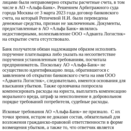
лицами были неправомерно открыты расчетные счета, в том
числе в АО «Альфа-Банк». Решением Арбитражного суда
города Москвы от 3 марта 2023 года договор банковского
счета, на который Репичевой Н.И. были переведены
денежные средства, признан не заключенным. Документы,
предоставленные в АО «Альфа Банк» являлись
недостоверными, волеизъявление ООО «Адванта Логистик»
на открытие счета отсутствовало.
Банк получателя обязан надлежащим образом исполнять
поручение плательщика либо указать на несоответствие
поручения установленным требованиям, посчитала
предприниматель. Поскольку АО «Альфа-Банк» не
осуществило идентификацию лица, обратившегося с
заявлением об открытии банковского счета на имя ООО
«Адванта Логистик», следовательно, имеются основания для
взыскания убытков. Также орловчанка попросила
компенсировать расходы на юриста, выплатить компенсацию
морального вреда, штраф за неисполнение в добровольном
порядке требований потребителя, судебные расходы.
Исковые требования АО «Альфа-Банк» не признало. С их
точки зрения, истцом не доказан состав, обязательный для
возложения гражданско-правовой ответственности в форме
возмещения убытков, а также то, что ответчик является