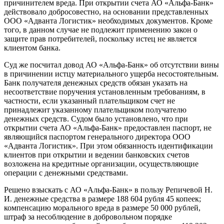
причинителем вреда. При открытии счета АО «Альфа-Банк»
действовало добросовестно, на основании представленных
ООО «Адванта Логистик» необходимых документов. Кроме
того, в данном случае не подлежит применению закон о
защите прав потребителей, поскольку истец не является
клиентом банка.
Суд же посчитал довод АО «Альфа-Банк» об отсутствии вины
в причинении истцу материального ущерба несостоятельным.
Банк получателя денежных средств обязан указать на
несоответствие поручения установленным требованиям, в
частности, если указанный плательщиком счет не
принадлежит указанному плательщиком получателю
денежных средств. Судом было установлено, что при
открытии счета АО «Альфа-Банк» предоставлен паспорт, не
являющийся паспортом генерального директора ООО
«Адванта Логистик». При этом обязанность идентификации
клиентов при открытии и ведении банковских счетов
возложена на кредитные организации, осуществляющие
операции с денежными средствами.
Решено взыскать с АО «Альфа-Банк» в пользу Репичевой Н.
И. денежные средства в размере 188 604 рубля 45 копеек;
компенсацию морального вреда в размере 50 000 рублей,
штраф за несоблюдение в добровольном порядке