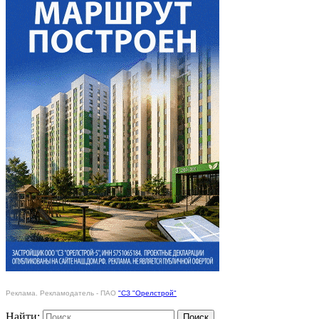
Реклама. Рекламодатель - ПАО
"СЗ "Орелстрой"
Найти: