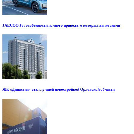
JAECOO J8: особенности полного привода, о которых вы не знали
ЖК «Династия» стал лучшей новостройкой Орловской области