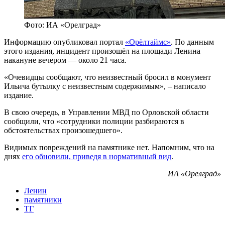
Фото: ИА «Орелград»
Информацию опубликовал портал
«Орёлтаймс»
. По данным
этого издания, инцидент произошёл на площади Ленина
накануне вечером — около 21 часа.
«Очевидцы сообщают, что неизвестный бросил в монумент
Ильича бутылку с неизвестным содержимым», – написало
издание.
В свою очередь, в Управлении МВД по Орловской области
сообщили, что «сотрудники полиции разбираются в
обстоятельствах произошедшего».
Видимых повреждений на памятнике нет. Напомним, что на
днях
его обновили, приведя в нормативный вид
.
ИА «Орелград»
Ленин
памятники
ТГ