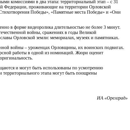
ми комиссиями в два этапа: территориальный этап – с 31
йской Федерации, проживающие на территории Орловской
 «Стихотворения Победы», «Памятные места Победы» и «Они
енно в форме видеоролика длительностью не более 3 минут.
течественной войны, сражениях в годы Великой
лавы Орловской земли: мемориалах, музеях и памятниках.
венной войны – уроженцах Орловщины, их воинских подвигах.
курсной работы в одной из номинаций. Жюри оценит
 оригинальность.
ращаются и могут быть использованы по усмотрению
и территориального этапа могут быть поощрены
ИА «Орелград»