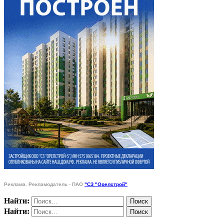
Реклама. Рекламодатель - ПАО
"СЗ "Орелстрой"
Найти:
Найти: