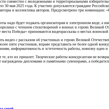
сти совместно с молодежными и территориальными избирательны
ля по 30 мая 2025 года. К участию допускаются граждане Росси
е авторы и коллективы авторов. Предусмотрено три номинации:
ты надо будет поджать организаторам в электронном виде, а им
ролики с чтением стихотворений о воинах и героях Великой О
еста Победы» принимаются видеорассказы о местах воинской с
ть видео с рассказом об участниках и героях Великой Отечест
более пяти участников, вправе представить не более одной кон
аниям, информативность и эстетичность работы, новизну идеи и
т те, кто их пришлет. Творческие работы конкурсантам не возв
т награждены дипломами и памятными сувенирами, а победител
а сетей