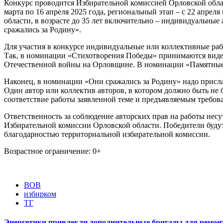
Конкурс проводится Избирательной комиссией Орловской обла
марта по 16 апреля 2025 года, региональный этап – с 22 апре
области, в возрасте до 35 лет включительно – индивидуальны
сражались за Родину».
Для участия в конкурсе индивидуальные или коллективные рабо
Так, в номинации «Стихотворения Победы» принимаются видео
Отечественной войны на Орловщине. В номинации «Памятные м
Наконец, в номинации «Они сражались за Родину» надо присла
Один автор или коллектив авторов, в котором должно быть не 
соответствие работы заявленной теме и предъявляемым требов
Ответственность за соблюдение авторских прав на работы несу
Избирательной комиссии Орловской области. Победители буду
благодарностью территориальной избирательной комиссии.
Возрастное ограничение: 0+
ВОВ
избирком
ТГ
Энергетики привлекли дополнительные бригады для ремонт