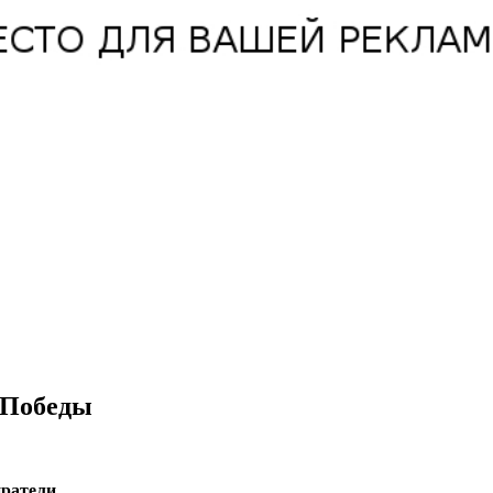
 Победы
ратели.