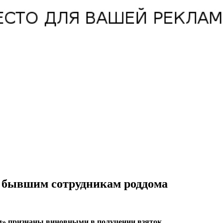
р бывшим сотрудникам роддома
м» признаны виновными в получении взяток.