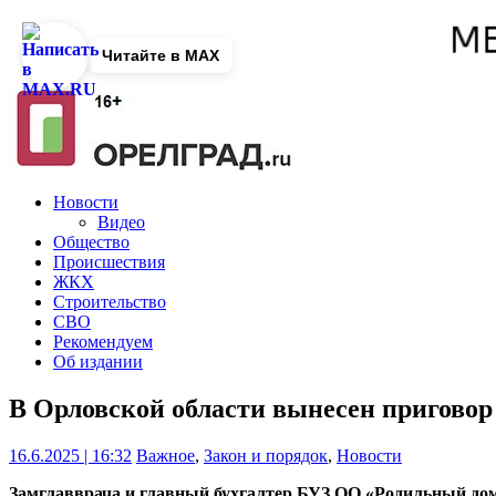
Читайте в MAX
Новости
Видео
Общество
Происшествия
ЖКХ
Строительство
СВО
Рекомендуем
Об издании
В Орловской области вынесен пригово
16.6.2025 | 16:32
Важное
,
Закон и порядок
,
Новости
Замглавврача и главный бухгалтер БУЗ ОО «Родильный до