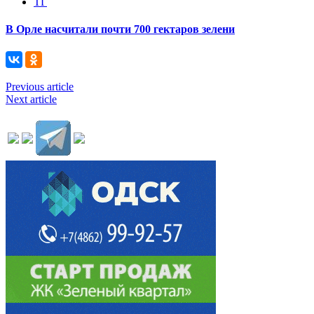
ТГ
В Орле насчитали почти 700 гектаров зелени
Previous article
Next article