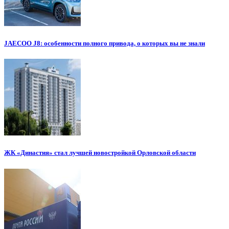
JAECOO J8: особенности полного привода, о которых вы не знали
ЖК «Династия» стал лучшей новостройкой Орловской области