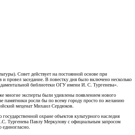
льтуры). Совет действует на постоянной основе при
в и провел заседание. В повестку дня было включено несколько
ндаментальной библиотеки ОГУ имени И. С. Тургенева».
Даже многие эксперты были удивлены появлением нового
ае памятники росли бы по всему городу просто по желанию
ссийский меценат Михаил Сердюков.
 государственной охране объектов культурного наследия
И.С. Тургенева Павлу Меркулову с официальным запросом
 единогласно.