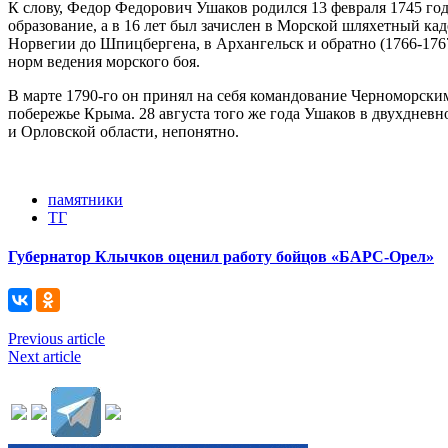
К слову, Федор Федорович Ушаков родился 13 февраля 1745 го
образование, а в 16 лет был зачислен в Морской шляхетный ка
Норвегии до Шпицбергена, в Архангельск и обратно (1766-1767
норм ведения морского боя.
В марте 1790-го он принял на себя командование Черноморским 
побережье Крыма. 28 августа того же года Ушаков в двухднев
и Орловской области, непонятно.
памятники
ТГ
Губернатор Клычков оценил работу бойцов «БАРС-Орел»
Previous article
Next article