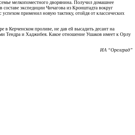
в семье мелкопоместного дворянина. Получил домашнее
 в составе экспедиции Чичагова из Кронштадта вокруг
с успехом применил новую тактику, отойдя от классических
е в Керченском проливе, не дав ей высадить десант на
ами Тендра и Хаджибея. Какое отношение Ушаков имеет к Орлу
ИА “Орелград”