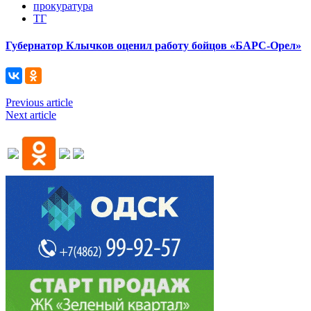
прокуратура
ТГ
Губернатор Клычков оценил работу бойцов «БАРС-Орел»
Previous article
Next article