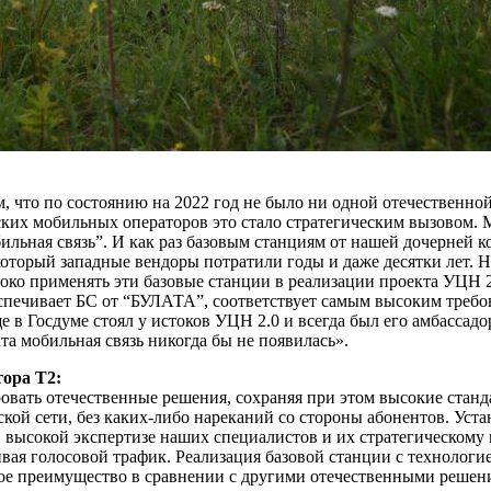
, что по состоянию на 2022 год не было ни одной отечественной
ких мобильных операторов это стало стратегическим вызовом. 
ильная связь”. И как раз базовым станциям от нашей дочерней
который западные вендоры потратили годы и даже десятки лет. Н
роко применять эти базовые станции в реализации проекта УЦН 2
беспечивает БС от “БУЛАТА”, соответствует самым высоким тре
в Госдуме стоял у истоков УЦН 2.0 и всегда был его амбассадор
кта мобильная связь никогда бы не появилась».
ора Т2:
овать отечественные решения, сохраняя при этом высокие станда
ой сети, без каких-либо нареканий со стороны абонентов. Уст
 высокой экспертизе наших специалистов и их стратегическому
вая голосовой трафик. Реализация базовой станции с технолог
ное преимущество в сравнении с другими отечественными решен