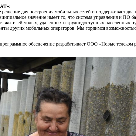
ЛАТ»:
е решение для построения мобильных сетей и поддерживает два
нципиальное значение имеет то, что система управления и ПО б
сяч жителей малых, удаленных и труднодоступных населенных п
оненты других мобильных операторов. Мы гордимся возможность
программное обеспечение разрабатывает ООО «Новые телеком р