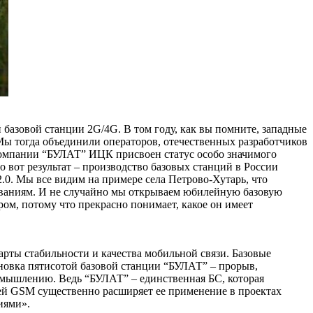
 базовой станции 2G/4G. В том году, как вы помните, западные
Мы тогда объединили операторов, отечественных разработчиков
 компании “БУЛАТ” ИЦК присвоен статус особо значимого
о вот результат – производство базовых станций в России
.0. Мы все видим на примере села Петрово-Хутарь, что
бованиям. И не случайно мы открываем юбилейную базовую
ом, потому что прекрасно понимает, какое он имеет
рты стабильности и качества мобильной связи. Базовые
ановка пятисотой базовой станции “БУЛАТ” – прорыв,
 мышлению. Ведь “БУЛАТ” – единственная БС, которая
ией GSM существенно расширяет ее применение в проектах
иями».