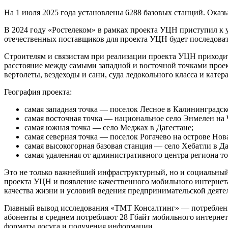
На 1 июля 2025 года установлены 6288 базовых станций. Оказ
В 2024 году «Ростелеком» в рамках проекта УЦН приступил к 
отечественных поставщиков для проекта УЦН будет последовате
Строителям и связистам при реализации проекта УЦН приходит
расстояние между самыми западной и восточной точками проект
вертолеты, вездеходы и сани, суда ледокольного класса и катера
География проекта:
самая западная точка — поселок Лесное в Калининградск
самая восточная точка — национальное село Энмелен на 
самая южная точка — село Меджах в Дагестане;
самая северная точка — поселок Рогачево на острове Нов
самая высокогорная базовая станция — село Хебатли в Даг
самая удаленная от административного центра региона т
Это не только важнейший инфраструктурный, но и социальный 
проекта УЦН и появление качественного мобильного интернет
качества жизни и условий ведения предпринимательской деятел
Главный вывод исследования «ТМТ Консалтинг» — потребление у
абоненты в среднем потребляют 28 Гбайт мобильного интернет
форматы досуга и получения информации.