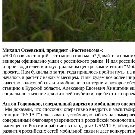
Михаил Осеевский, президент «Ростелекома»:
«500 базовых станций – это много или мало? Давайте вспомним
вендоры официально ушли с российского рынка. И для российс
и производителей в индустриальном центре компетенций “Моб
проекта. Нам буквально за три года пришлось пройти путь, на 
началось и растет с каждым месяцем. И мы будем все более ши
качество голосовой связи и мобильного интернета, которое о
станцию в Курской области. Александр Евсеевич Хинштейн еще 
социальное значение для жителей глубинки, где без этого прое
Антон Годовиков, генеральный директор мобильного операт
«Мы доказали, что способны оперативно внедрять и масштабир
станции “БУЛАТ” показывают устойчивую работу на коммерческ
совершенный благодаря уверенности в российской технологии,
выпущена в России и работает в стандартах GSM/LTE, обслужи
развития российских сетей мобильной связи и дает конкурент