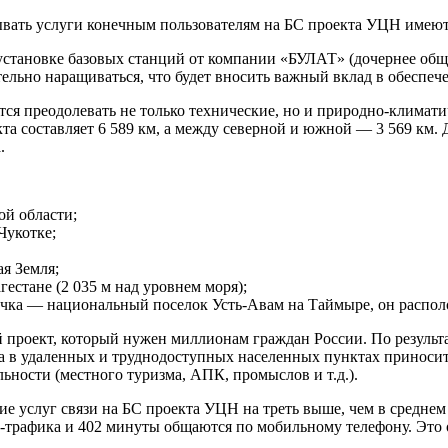
ывать услуги конечным пользователям на БС проекта УЦН имеют
установке базовых станций от компании «БУЛАТ» (дочернее общ
льно наращиваться, что будет вносить важный вклад в обеспече
ся преодолевать не только технические, но и природно-климати
а составляет 6 589 км, а между северной и южной — 3 569 км. 
.
ой области;
Чукотке;
ая Земля;
естане (2 035 м над уровнем моря);
очка — национальный поселок Усть-Авам на Таймыре, он располо
проект, который нужен миллионам граждан России. По результа
а в удаленных и труднодоступных населенных пунктах приноси
ьности (местного туризма, АПК, промыслов и т.д.).
слуг связи на БС проекта УЦН на треть выше, чем в среднем по
-трафика и 402 минуты общаются по мобильному телефону. Это о