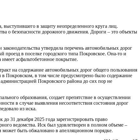
, выступившего в защиту неопределенного круга лиц.
тва о безопасности дорожного движения. Дороги – это объекты
и законодательства утвердила перечень автомобильных дорог
ый проезд в поселке городского типа Покровское. Она-то и
а имеет асфальтобетонное покрытие.
тракт на содержание автомобильных дорог общего пользования
ми в Покровском, в том числе предусмотрено было содержание
 администрацией Покровского района до сих пор не
ального образования, создает препятствие в осуществлении
нности в случае выявления несоответствия состояния дорог
едовало из иска.
 до 31 декабря 2025 года зарегистрировать право
рного ведомства. Иск был удовлетворен в полном объеме –
и может быть обжаловано в апелляционном порядке.