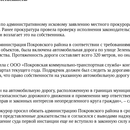
 по административному исковому заявлению местного прокурора
Ранее прокуратура провела проверку исполнения законодательс
 возлагает это на собственника.
дминистрация Покровского района в соответствии с требованиям
х объектов, была включена автомобильная дорога по улице Зелен
тва. Протяженность дороги составляет всего 320 метров, но он
чила с ООО «Покровская коммунально-транспортная служба» кон
вартал текущего года. Подрядчик должен был следить за дорога
а, что право собственности на указанную автомобильную дорогу
и на автомобильную дорогу, расположенную в границах муницип
 безопасностью дорожного движения и применении мер ответстве
рав и законных интересов неопределенного круга граждан», – сл
курор просил обязать администрацию Покровского района в срок
 представленные доказательства и согласился с выводами надзо
шение суда первой инстанции еще не вступило в законную силу 