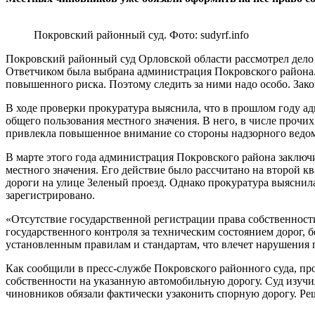
Покровский районный суд. Фото: sudyrf.info
Покровский районный суд Орловской области рассмотрел дело
Ответчиком была выбрана администрация Покровского района. 
повышенного риска. Поэтому следить за ними надо особо. Закон
В ходе проверки прокуратура выяснила, что в прошлом году а
общего пользования местного значения. В него, в числе прочи
привлекла повышенное внимание со стороны надзорного ведомс
В марте этого года администрация Покровского района заклю
местного значения. Его действие было рассчитано на второй к
дороги на улице Зеленый проезд. Однако прокуратура выяснил
зарегистрировано.
«Отсутствие государственной регистрации права собственност
государственного контроля за техническим состоянием дорог,
установленным правилам и стандартам, что влечет нарушения п
Как сообщили в пресс-службе Покровского районного суда, про
собственности на указанную автомобильную дорогу. Суд изучил
чиновников обязали фактически узаконить спорную дорогу. Ре