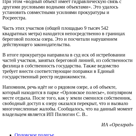
При этом «водный объект имеет гидравлическую связь с
другими русловыми водными объектами». Это удалось
установить совместными усилиями прокуратуры и
Росреестра.
Часть этих участков (общей площадью 9 тысяч 542
квадратных метра) находится непосредственно в границах
береговой полосы озера. Это и посчитали нарушением
действующего законодательства.
В итоге прокуратура направила в суд иск об истребовании
частей участков, занятых береговой линией, из собственности
физлица в собственность государства. Также ведомство
требует внести соответствующие поправки в Единый
государственный реестр недвижимости.
Напомним, речь идёт не о рядовом озере, а об объекте,
который находится в парке «Орловское полесье», популярном
месте отдыха. После того, как у земли сменился собственник,
свободный доступ к озеру оказался перекрыт, что и вызвало
многочисленные жалобы. Сообщалось, что на данный момент
владельцем является ИП Пилюгин С. В..
ИА «Орелград»
Орловское полесье