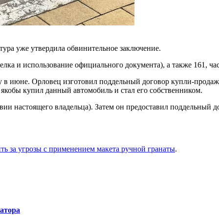
тура уже утвердила обвинительное заключение.
лка и использование официального документа), а также 161, част
ду в июне. Орловец изготовил поддельный договор купли-прода
 якобы купил данный автомобиль и стал его собственником.
ии настоящего владельца). Затем он предоставил поддельный до
ить за угрозы с применением макета ручной гранаты
.
натора