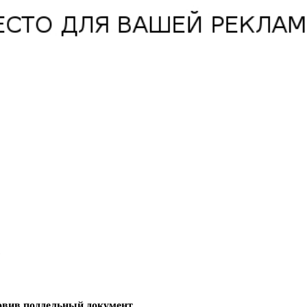
е
товив поддельный документ.