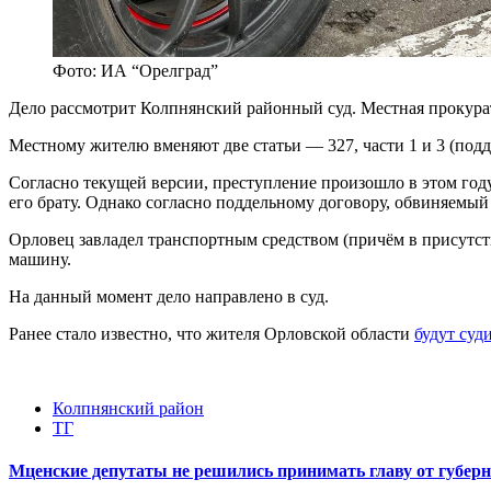
Фото: ИА “Орелград”
Дело рассмотрит Колпнянский районный суд. Местная прокура
Местному жителю вменяют две статьи — 327, части 1 и 3 (подде
Согласно текущей версии, преступление произошло в этом го
его брату. Однако согласно поддельному договору, обвиняемый
Орловец завладел транспортным средством (причём в присутств
машину.
На данный момент дело направлено в суд.
Ранее стало известно, что жителя Орловской области
будут суд
Колпнянский район
ТГ
Мценские депутаты не решились принимать главу от губер