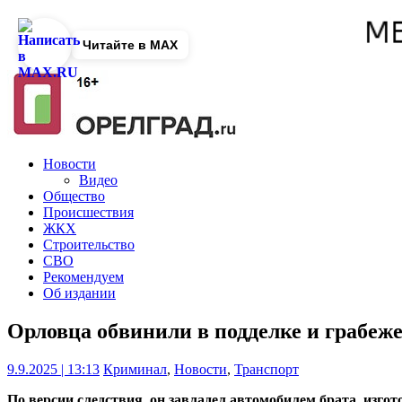
Читайте в MAX
Новости
Видео
Общество
Происшествия
ЖКХ
Строительство
СВО
Рекомендуем
Об издании
Орловца обвинили в подделке и грабеж
9.9.2025 | 13:13
Криминал
,
Новости
,
Транспорт
По версии следствия, он завладел автомобилем брата, изго