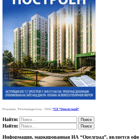
Реклама. Рекламодатель - ПАО
"СЗ "Орелстрой"
Найти:
Найти:
Информация, маркированная ИА “Орелград”, является офи