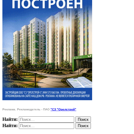
Реклама. Рекламодатель - ПАО
"СЗ "Орелстрой"
Найти:
Найти: