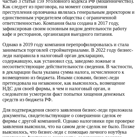
частью 3 статьи 159 Уголовного кодекса РФ (мошенничество).
Как следует из приговора, на момент совершения
преступления орловчанка являлась генеральным директором и
единственным учредителем общества с ограниченной
ответственностью. Компания была создана в 2017 году,
зафиксировав своим основным видом деятельности работу
кафе и ресторанов, организация выездного питания.
Однако в 2019 году компания перепрофилировалась и стала
заниматься торговлей стройматериалами. В 2022 году бизнес-
леди направила в налоговый орган декларацию,
содержавшую, как установил суд, заведомо ложные и
несоответствующие действительности сведения. В частности,
в декларации была указана сумма налога, исчисленного к
возмещению из бюджета. Иными словами, бизнес-леди
претендовала на незаконное, как выяснилось, возмещение
НДС для своей фирмы, в чем и налоговый орган, и
следователи усмотрели факт попытки хищения денежных
средств из бюджета РФ.
Для подтверждения своего заявления бизнес-леди приложила
документы, свидетельствующие о совершении сделок ее
фирмы с другой компанией. Однако налоговики при проверке
заявления выяснили, что на самом деле сделок не было. Позже
выяснилось, что бизнес-леди с помощью личного ноутбука