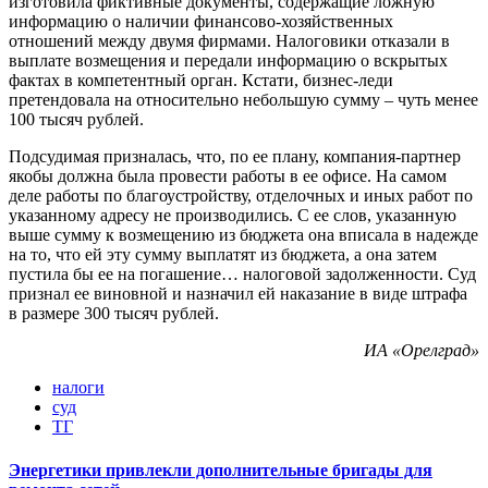
изготовила фиктивные документы, содержащие ложную
информацию о наличии финансово-хозяйственных
отношений между двумя фирмами. Налоговики отказали в
выплате возмещения и передали информацию о вскрытых
фактах в компетентный орган. Кстати, бизнес-леди
претендовала на относительно небольшую сумму – чуть менее
100 тысяч рублей.
Подсудимая призналась, что, по ее плану, компания-партнер
якобы должна была провести работы в ее офисе. На самом
деле работы по благоустройству, отделочных и иных работ по
указанному адресу не производились. С ее слов, указанную
выше сумму к возмещению из бюджета она вписала в надежде
на то, что ей эту сумму выплатят из бюджета, а она затем
пустила бы ее на погашение… налоговой задолженности. Суд
признал ее виновной и назначил ей наказание в виде штрафа
в размере 300 тысяч рублей.
ИА «Орелград»
налоги
суд
ТГ
Энергетики привлекли дополнительные бригады для