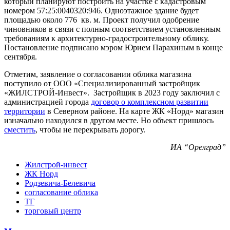
который планируют построить на участке с кадастровым
номером 57:25:0040320:946. Одноэтажное здание будет
площадью около 776 кв. м. Проект получил одобрение
чиновников в связи с полным соответствием установленным
требованиям к архитектурно-градостроительному облику.
Постановление подписано мэром Юрием Парахиным в конце
сентября.
Отметим, заявление о согласовании облика магазина
поступило от ООО «Специализированный застройщик
«ЖИЛСТРОЙ-Инвест». Застройщик в 2023 году заключил с
администрацией города
договор о комплексном развитии
территории
в Северном районе. На карте ЖК «Норд» магазин
изначально находился в другом месте. Но объект пришлось
сместить
, чтобы не перекрывать дорогу.
ИА “Орелград”
Жилстрой-инвест
ЖК Норд
Родзевича-Белевича
согласование облика
ТГ
торговый центр