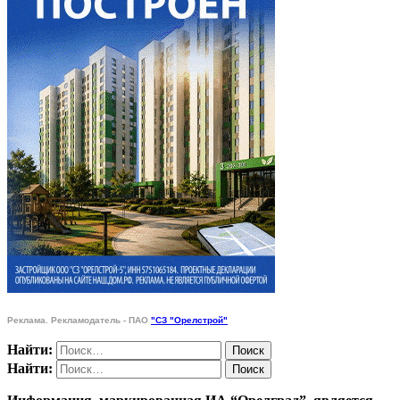
Реклама. Рекламодатель - ПАО
"СЗ "Орелстрой"
Найти:
Найти: