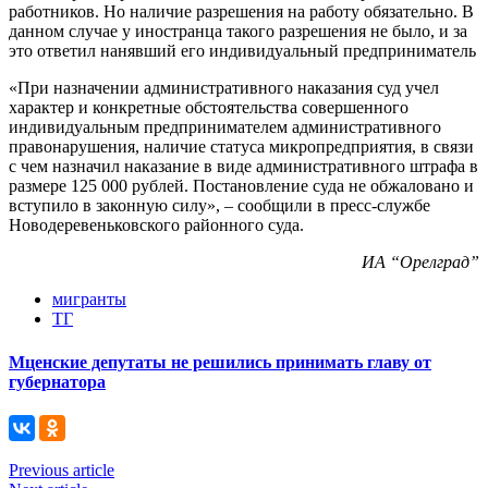
работников. Но наличие разрешения на работу обязательно. В
данном случае у иностранца такого разрешения не было, и за
это ответил нанявший его индивидуальный предприниматель
«При назначении административного наказания суд учел
характер и конкретные обстоятельства совершенного
индивидуальным предпринимателем административного
правонарушения, наличие статуса микропредприятия, в связи
с чем назначил наказание в виде административного штрафа в
размере 125 000 рублей. Постановление суда не обжаловано и
вступило в законную силу», – сообщили в пресс-службе
Новодеревеньковского районного суда.
ИА “Орелград”
мигранты
ТГ
Мценские депутаты не решились принимать главу от
губернатора
Previous article