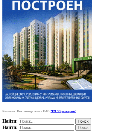
Реклама. Рекламодатель - ПАО
"СЗ "Орелстрой"
Найти:
Найти: