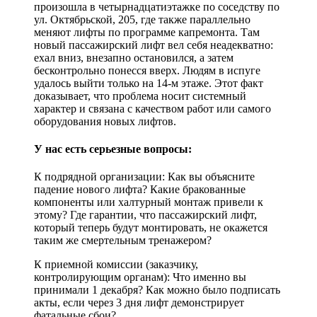
произошла в четырнадцатиэтажке по соседству по
ул. Октябрьской, 205, где также параллельно
меняют лифты по программе капремонта. Там
новый пассажирский лифт вел себя неадекватно:
ехал вниз, внезапно остановился, а затем
бесконтрольно понесся вверх. Людям в испуге
удалось выйти только на 14-м этаже. Этот факт
доказывает, что проблема носит системный
характер и связана с качеством работ или самого
оборудования новых лифтов.
У нас есть серьезные вопросы:
К подрядной организации: Как вы объясните
падение нового лифта? Какие бракованные
компоненты или халтурный монтаж привели к
этому? Где гарантии, что пассажирский лифт,
который теперь будут монтировать, не окажется
таким же смертельным тренажером?
К приемной комиссии (заказчику,
контролирующим органам): Что именно вы
принимали 1 декабря? Как можно было подписать
акты, если через 3 дня лифт демонстрирует
фатальные сбои?