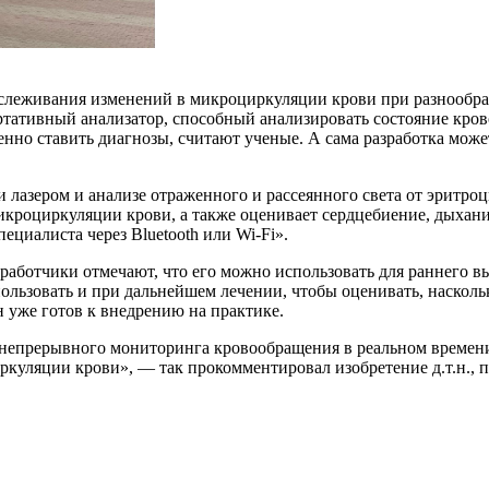
тслеживания изменений в микроциркуляции крови при разнообра
ртативный анализатор, способный анализировать состояние кров
нно ставить диагнозы, считают ученые. А сама разработка може
лазером и анализе отраженного и рассеянного света от эритроц
икроциркуляции крови, а также оценивает сердцебиение, дыхани
циалиста через Bluetooth или Wi-Fi».
ботчики отмечают, что его можно использовать для раннего вы
льзовать и при дальнейшем лечении, чтобы оценивать, наскольк
н уже готов к внедрению на практике.
непрерывного мониторинга кровообращения в реальном времени
ркуляции крови», — так прокомментировал изобретение д.т.н.,