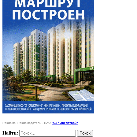
Реклама. Рекламодатель - ПАО
"СЗ "Орелстрой"
Найти: