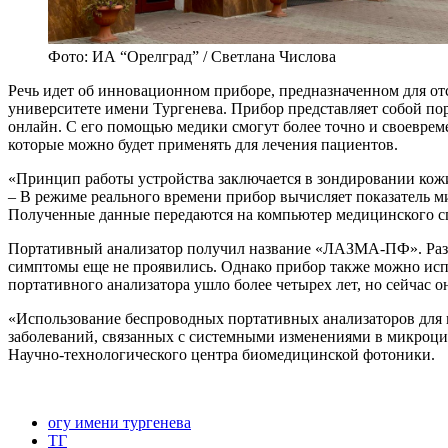
Фото: ИА “Орелград” / Светлана Числова
Речь идет об инновационном приборе, предназначенном для о
университете имени Тургенева. Прибор представляет собой по
онлайн. С его помощью медики смогут более точно и своевреме
которые можно будет применять для лечения пациентов.
«Принцип работы устройства заключается в зондировании кожи 
– В режиме реального времени прибор вычисляет показатель м
Полученные данные передаются на компьютер медицинского спе
Портативный анализатор получил название «ЛАЗМА-ПФ». Разра
симптомы еще не проявились. Однако прибор также можно испо
портативного анализатора ушло более четырех лет, но сейчас о
«Использование беспроводных портативных анализаторов для 
заболеваний, связанных с системными изменениями в микроци
Научно-технологического центра биомедицинской фотоники.
огу имени тургенева
ТГ