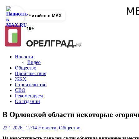
Читайте в MAX
Новости
Видео
Общество
Происшествия
ЖКХ
Строительство
СВО
Рекомендуем
Об издании
В Орловской области некоторые «горя
22.1.2026 | 12:14
Новости
,
Общество
На недоступность каналов связи обратила внимание замести