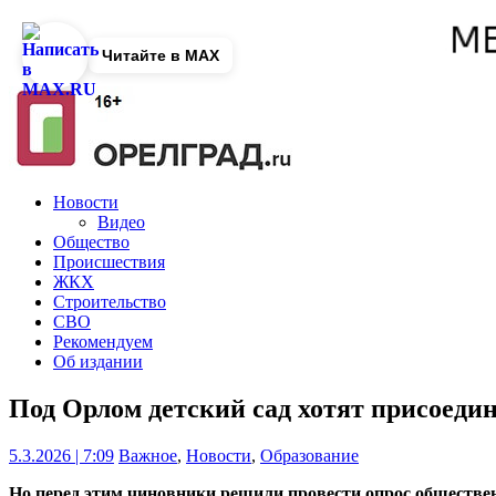
Читайте в MAX
Новости
Видео
Общество
Происшествия
ЖКХ
Строительство
СВО
Рекомендуем
Об издании
Под Орлом детский сад хотят присоеди
5.3.2026 | 7:09
Важное
,
Новости
,
Образование
Но перед этим чиновники решили провести опрос обществе