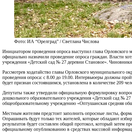
Фото: ИА “Орелград” / Светлана Числова
Инициатором проведения опроса выступил глава Орловского м
официально назначили проведение опроса граждан. Власти хот
учреждения «Детский сад № 27 деревни Становое». Чиновники
Рассмотрев ходатайство главы Орловского муниципального окру
проведения опроса: с 8.00 до 19.00. Интервьюеры должны прой
будет признан состоявшимся, установлена в количестве 209 чел
Депутаты также утвердили официальную формулировку вопрос
дошкольного образовательного учреждения «Детский сад № 27
общеобразовательному учреждению «Оптушанская средняя общ
Местным жителям предстоит заполнить опросные листы, форма 
Опрашивать будут только тех жителей, которые обладают изби
результатов будет составлен общий протокол, который затем пр
официальному опубликованию в средствах массовой информац