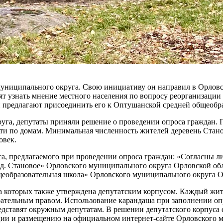
униципального округа. Свою инициативу он направил в Орловс
ят узнать мнение местного населения по вопросу реорганизаци
 предлагают присоединить его к Оптушанской средней общеобр
га, депутаты приняли решение о проведении опроса граждан. Пр
ти по домам. Минимальная численность жителей деревень Станов
овек.
а, предлагаемого при проведении опроса граждан: «Согласны 
 д. Становое» Орловского муниципального округа Орловской о
еобразовательная школа» Орловского муниципального округа О
которых также утверждена депутатским корпусом. Каждый жител
рательным правом. Использование карандаша при заполнении оп
едставят окружным депутатам. В решении депутатского корпуса с
ии и размещению на официальном интернет-сайте Орловского м