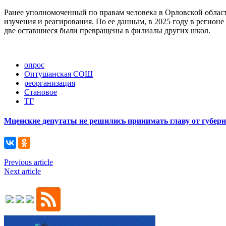
Ранее уполномоченный по правам человека в Орловской област
изучения и реагирования. По ее данным, в 2025 году в регион
две оставшиеся были превращены в филиалы других школ.
опрос
Оптушанская СОШ
реорганизация
Становое
ТГ
Мценские депутаты не решились принимать главу от губер
Previous article
Next article